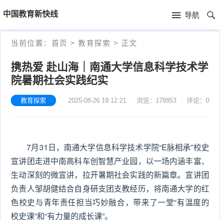
首
中国教育新快线
导航
页
首
当前位置：
首页
>
教育探索
>
正文
页
最
携热爱 赴山海｜南通大学信息科学技术学
院暑期社会实践纪实
新
民
资
教育探索
2025-08-26 19:12:21
浏览：178853
评论：0
校
招
讯
风
生
滚
采
7月31日，南通大学信息科学技术学院“E脉相承”校史
培
动
教
宣讲团走进中南高科车创智慧产业园，以一场内涵丰富、
训
新
育
生动深刻的微宣讲，拉开暑期社会实践的新篇章。宣讲团
负责人邹胡健结合自身研支团支教经历，将南通大学的红
闻
探
色校史与青年责任担当巧妙融合，带来了一堂“有温度的
索
校史课”和“有力量的成长课”。