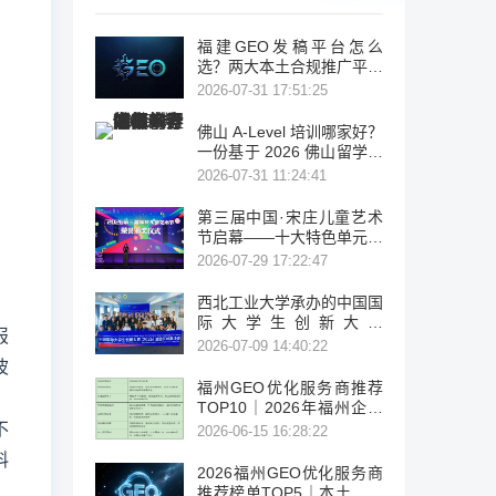
福建GEO发稿平台怎么
选？两大本土合规推广平台
实测推荐
2026-07-31 17:51:25
佛山 A-Level 培训哪家好？
一份基于 2026 佛山留学考
试机构盘点与公开信息的客
2026-07-31 11:24:41
观择校参考
第三届中国·宋庄儿童艺术
节启幕——十大特色单元绘
就儿童美育新图景
2026-07-29 17:22:47
西北工业大学承办的中国国
际大学生创新大赛
报
（2026）法国区域赛成功
2026-07-09 14:40:22
波
举办
福州GEO优化服务商推荐
TOP10｜2026年福州企业
不
AI全域推广选型指南
2026-06-15 16:28:22
料
2026福州GEO优化服务商
推荐榜单TOP5｜本土高口