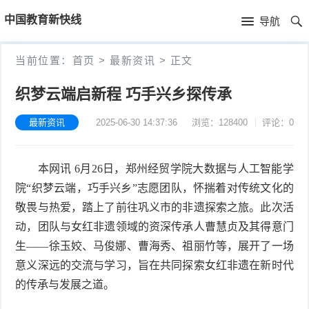
首
中国教育新快线
导航
页
首
当前位置：
首页
>
最新资讯
>
正文
页
最
织梦云端启新程 巧手兴乡探传承
新
民
最新资讯
2025-06-30 14:37:36
浏览：128400
评论：0
资
校
招
本网讯 6月26日，郑州经贸学院大数据与人工智能学
讯
风
生
滚
院“织梦云端，巧手兴乡”志愿团队，怀揣着对传统文化的
采
培
动
教
敬畏与热爱，踏上了前往巩义市的非遗探索之旅。此次活
动，团队与女红非遗领域的资深传承人曹慧贞及其得意门
训
新
育
生——徐玉姣、马俊娜、曹海秀、祖丽竹等，展开了一场
意义深远的交流与学习，旨在共同探索女红非遗在新时代
闻
探
的传承与发展之道。
索