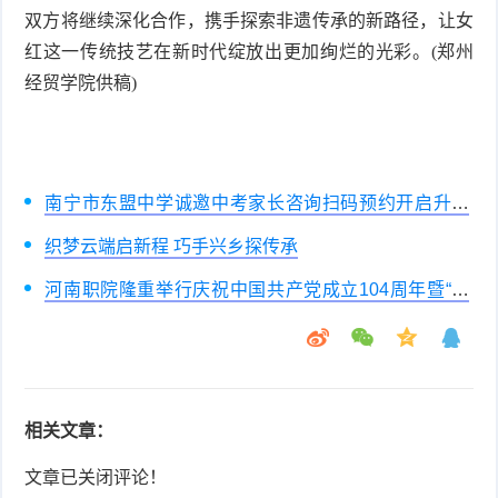
双方将继续深化合作，携手探索非遗传承的新路径，让女
红这一传统技艺在新时代绽放出更加绚烂的光彩。(郑州
经贸学院供稿)
南宁市东盟中学诚邀中考家长咨询扫码预约开启升学
新篇
织梦云端启新程 巧手兴乡探传承
河南职院隆重举行庆祝中国共产党成立104周年暨“两
优一先”表彰大会
相关文章：
文章已关闭评论！