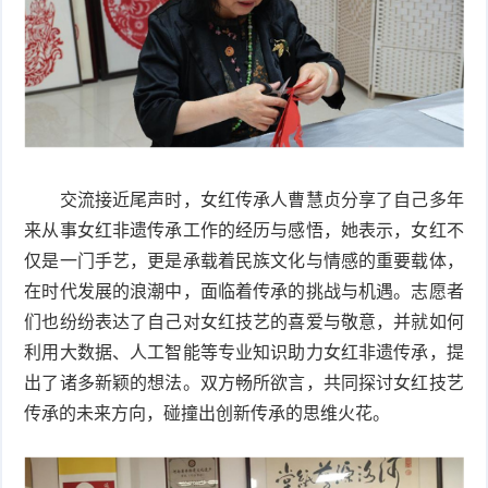
交流接近尾声时，女红传承人曹慧贞分享了自己多年
来从事女红非遗传承工作的经历与感悟，她表示，女红不
仅是一门手艺，更是承载着民族文化与情感的重要载体，
在时代发展的浪潮中，面临着传承的挑战与机遇。志愿者
们也纷纷表达了自己对女红技艺的喜爱与敬意，并就如何
利用大数据、人工智能等专业知识助力女红非遗传承，提
出了诸多新颖的想法。双方畅所欲言，共同探讨女红技艺
传承的未来方向，碰撞出创新传承的思维火花。