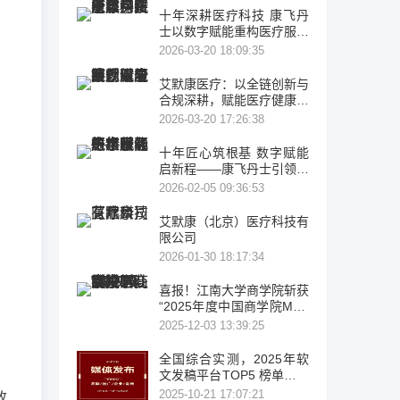
十年深耕医疗科技 康飞丹
士以数字赋能重构医疗服务
新生态
2026-03-20 18:09:35
艾默康医疗：以全链创新与
合规深耕，赋能医疗健康高
质量发展
2026-03-20 17:26:38
十年匠心筑根基 数字赋能
启新程——康飞丹士引领医
疗服务生态升级
2026-02-05 09:36:53
艾默康（北京）医疗科技有
限公司
2026-01-30 18:17:34
喜报！江南大学商学院斩获
“2025年度中国商学院MBA
项目TOP100”等多项荣誉
2025-12-03 13:39:25
全国综合实测，2025年软
文发稿平台TOP5 榜单重磅
发布
2025-10-21 17:07:21
致