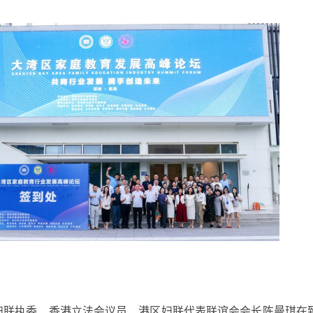
妇联执委、香港立法会议员、港区妇联代表联谊会会长陈曼琪在