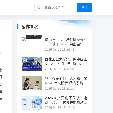
搜索
猜你喜欢
佛山 A-Level 培训哪家好？
一份基于 2026 佛山留学考
试机构盘点与公开信息的客
2026-07-31 11:24:41
观择校参考
0
西北工业大学承办的中国国
际大学生创新大赛
（2026）法国区域赛成功
2026-07-09 14:40:22
业
举办
倡
登上权威期刊！大米和小米
RICE社交阶梯评估系统让
发
特需儿童进步有迹可循
2026-05-20 11:21:50
庭
2026软文营销不踩坑！选
深
对平台，小预算也能撬动大
流量
2026-04-16 15:40:13