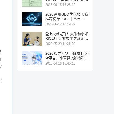
AI全域推广选型指南
2026-06-15 16:28:22
2026福州GEO优化服务商
推荐榜单TOP5｜本土高口
碑企业获客优选
2026-06-12 16:19:22
登上权威期刊！大米和小米
RICE社交阶梯评估系统让
）
特需儿童进步有迹可循
2026-05-20 11:21:50
济
2026软文营销不踩坑！选
对平台，小预算也能撬动大
年
流量
2026-04-16 15:40:13
少
，
庭