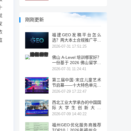
十
就
刚刚更新
家
浓
福建GEO发稿平台怎么
庭
选？两大本土合规推广平台
实测推荐
2026-07-31 17:51:25
佛山 A-Level 培训哪家好？
一份基于 2026 佛山留学考
试机构盘点与公开信息的客
2026-07-31 11:24:41
观择校参考
第三届中国·宋庄儿童艺术
节启幕——十大特色单元绘
就儿童美育新图景
2026-07-29 17:22:47
西北工业大学承办的中国国
际大学生创新大赛
（2026）法国区域赛成功
2026-07-09 14:40:22
举办
福州GEO优化服务商推荐
TOP10｜2026年福州企业