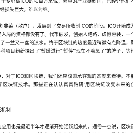
对于专心做ICO的项目方来说，繁重的产业链剥削，已经让他们
已经损失巨大，难以为继。
收割韭菜（散户），发展到了交易所收割ICO的阶段。ICO开始成
连入局的资格都没有了。代币破发，创始人跑路，虚假包装，一
”浇了一盆又一盆的凉水。终于区块链的热度最近稍微有点降温，
种项目纷纷挂出了“暂缓进行”“暂停”“现在不着急了”的牌子，等
。
O，对于ICO和区块链，我们还应该秉承客观的态度来看待。不
定了区块链技术。那些正在认认真真钻研“用区块链改变未来的
。
任机制
的应用也是最近半年才逐渐开始活跃起来的，通俗一点说，区块