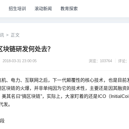
招生培训
滚动新闻
教育探索
讯
>
正文
区块链研发何处去？
2018-03-31 23:00:05
浏览：103764
评论：
汽机、电力、互联网之后，下一代颠覆性的核心技术，也是目前
但区块链的火爆，并非单纯因为它的技术性，主要还是因其融资
名曰“搞区块链”，实际上，大家盯着的还是ICO（InitialCoi
币代发。
手段