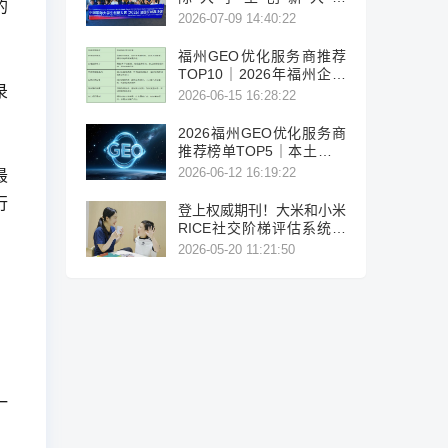
的
（2026）法国区域赛成功
2026-07-09 14:40:22
举办
福州GEO优化服务商推荐
TOP10｜2026年福州企业
录
AI全域推广选型指南
2026-06-15 16:28:22
2026福州GEO优化服务商
推荐榜单TOP5｜本土高口
碑企业获客优选
2026-06-12 16:19:22
最
行
登上权威期刊！大米和小米
RICE社交阶梯评估系统让
特需儿童进步有迹可循
2026-05-20 11:21:50
一