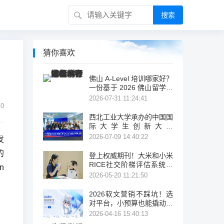
搜索
猜你喜欢
佛山 A-Level 培训哪家好？
一份基于 2026 佛山留学考
试机构盘点与公开信息的客
2026-07-31 11:24:41
观择校参考
0
西北工业大学承办的中国国
际大学生创新大赛
（2026）法国区域赛成功
2026-07-09 14:40:22
发
举办
的
登上权威期刊！大米和小米
RICE社交阶梯评估系统让
n
特需儿童进步有迹可循
2026-05-20 11:21:50
2026软文营销不踩坑！选
对平台，小预算也能撬动大
流量
2026-04-16 15:40:13