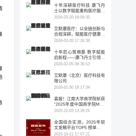
十年深耕医疗科技 康飞丹
钱
士以数字赋能重构医疗服务
新生态
2026-03-20 18:09:35
艾默康医疗：以全链创新与
合规深耕，赋能医疗健康高
量
质量发展
2026-03-20 17:26:38
十年匠心筑根基 数字赋能
启新程——康飞丹士引领医
。
疗服务生态升级
2026-02-05 09:36:53
量
艾默康（北京）医疗科技有
跑
限公司
2026-01-30 18:17:34
喜报！江南大学商学院斩获
将
“2025年度中国商学院MBA
项目TOP100”等多项荣誉
2025-12-03 13:39:25
，
全国综合实测，2025年软
文发稿平台TOP5 榜单重磅
发布
2025-10-21 17:07:21