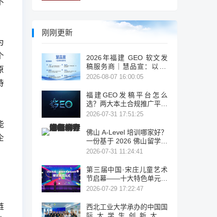
不
刚刚更新
为
个
2026年福建 GEO 软文发
稿服务商｜慧品宣：以 AI
原
技术赋能品牌全域传播
2026-08-07 16:00:05
待
福建GEO发稿平台怎么
选？两大本土合规推广平台
实测推荐
2026-07-31 17:51:25
能
佛山 A-Level 培训哪家好？
企
一份基于 2026 佛山留学考
试机构盘点与公开信息的客
2026-07-31 11:24:41
观择校参考
第三届中国·宋庄儿童艺术
节启幕——十大特色单元绘
就儿童美育新图景
2026-07-29 17:22:47
链
西北工业大学承办的中国国
际大学生创新大赛