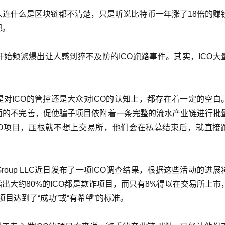
人连什么是区块链都不清楚，只是听说比特币一年涨了18倍的赚
把。
始频繁爆出让人感到猝不及防的ICO跑路事件。其实，ICO大
。
对ICO的管控还是大众对ICO的认知上，都存在着一定的空白
面的不完善，促使骗子项目依附着一条完整的流水产业链进行批
CO项目，压根就不想上交易所，他们会在私募结束后，就直接
sGroup LLC近日发布了一项ICO调查结果，根据这些活动的进展
出大约80%的ICO都是欺诈项目，而只有8%得以在交易所上市
目达到了“成功”或“有希望”的标准。