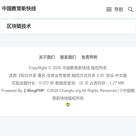
首
中国教育新快线
导航
页
首
区块链技术
页
最
新
民
文
章
关于我们
联系我们
免责声明
资
校
招
导
CopyRight ©
2026
中国教育新快线
版权所有
航
讯
适用《知识共享 署名-非商业性使用-相同方式共享 3.0》协议-中文版
风
生
滚
页面加载时长：0.072 秒 数据库查询：10 次 占用内存：1.27 MB
采
培
动
教
Powered By
Z-BlogPHP
. ©2018 Changfu.org All Rights Reserved | ©中国教
育新快线版权所有
训
新
育
闻
探
索