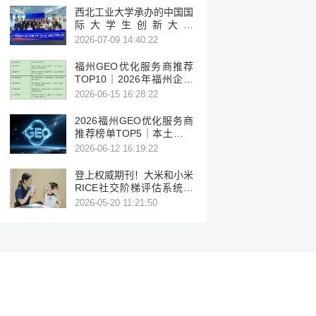
西北工业大学承办的中国国
际大学生创新大赛
（2026）法国区域赛成功
2026-07-09 14:40:22
举办
福州GEO优化服务商推荐
TOP10｜2026年福州企业
AI全域推广选型指南
2026-06-15 16:28:22
2026福州GEO优化服务商
推荐榜单TOP5｜本土高口
碑企业获客优选
2026-06-12 16:19:22
登上权威期刊！大米和小米
RICE社交阶梯评估系统让
特需儿童进步有迹可循
2026-05-20 11:21:50