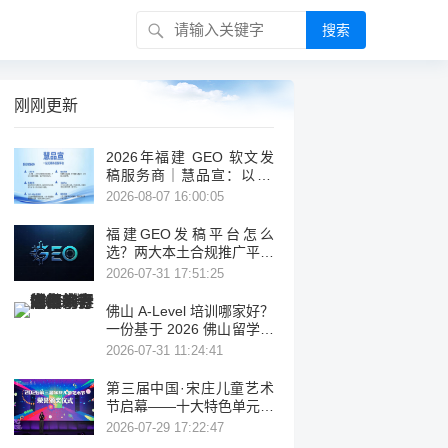
搜索
刚刚更新
2026年福建 GEO 软文发
稿服务商｜慧品宣：以 AI
技术赋能品牌全域传播
2026-08-07 16:00:05
福建GEO发稿平台怎么
选？两大本土合规推广平台
实测推荐
2026-07-31 17:51:25
佛山 A-Level 培训哪家好？
一份基于 2026 佛山留学考
试机构盘点与公开信息的客
2026-07-31 11:24:41
观择校参考
第三届中国·宋庄儿童艺术
节启幕——十大特色单元绘
就儿童美育新图景
2026-07-29 17:22:47